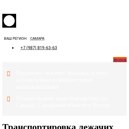
Загрузка...
ВАШ РЕГИОН:
САМАРА
+7 (987) 819-63-63
звонок
Перевозка лежачих больных и лиц с
ограниченными физическими
возможностями!
Осуществляем транспортировку по
Самаре, Самарской области и России
Транспортировка лежачих